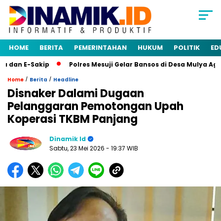
HOME
BERITA
PEMERINTAHAN
HUKUM
POLITIK
ED
n E-Sakip
Polres Mesuji Gelar Bansos di Desa Mulya Agung
/
/
Home
Berita
Headline
Disnaker Dalami Dugaan
Pelanggaran Pemotongan Upah
Koperasi TKBM Panjang
Dinamik Id
Sabtu, 23 Mei 2026
- 19:37 WIB